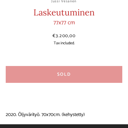
Jussi Vesanen
Laskeutuminen
77x77 cm
Price
€3.200,00
Tax included.
SOLD
2020. Öljyvärityö. 70x70cm. (kehystetty)