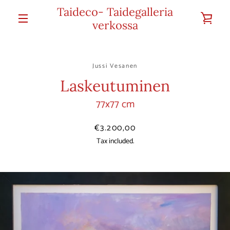
Skip
Taideco- Taidegalleria
VI
to
verkossa
MENU
content
CA
Jussi Vesanen
Laskeutuminen
77x77 cm
Price
€3.200,00
Tax included.