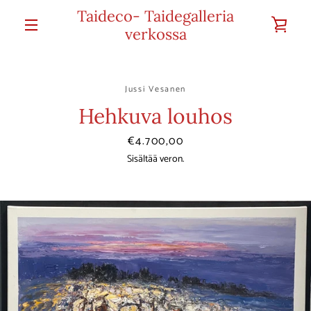
Ohita
Taideco- Taidegalleria
KA
ja
verkossa
VALIKKO
siirry
OST
sisältöön
Jussi Vesanen
Hehkuva louhos
Hinta
€4.700,00
Sisältää veron.