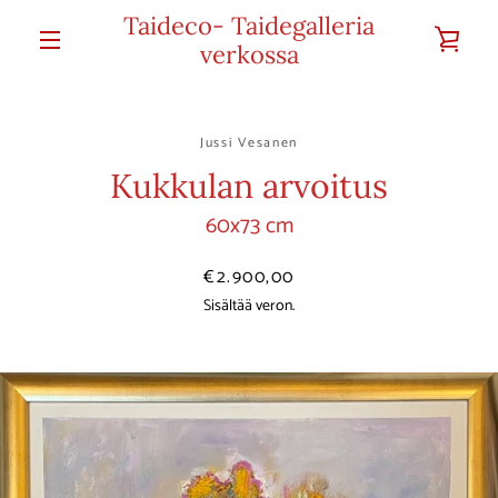
Ohita
Taideco- Taidegalleria
KA
ja
verkossa
VALIKKO
siirry
OST
sisältöön
Jussi Vesanen
Kukkulan arvoitus
60x73 cm
Hinta
€2.900,00
Sisältää veron.