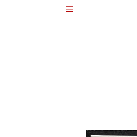
Ohita
ja
VALIKKO
siirry
sisältöön