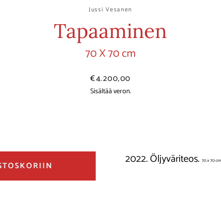
Jussi Vesanen
Tapaaminen
70 X 70 cm
Hinta
€4.200,00
Sisältää veron.
2022. Öljyväriteos.
70 x 70 cm
STOSKORIIN