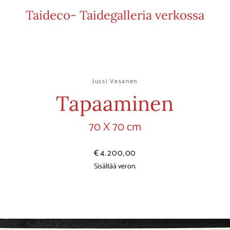
Taideco- Taidegalleria verkossa
Jussi Vesanen
Tapaaminen
70 X 70 cm
Hinta
€4.200,00
Sisältää veron.